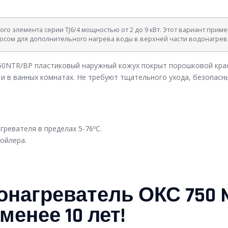
о элемента серии TJ6/4 мощностью от 2 до 9 кВт. Этот вариант приме
сосом для дополнительного нагрева воды в верхней части водонагрев
50NTR/BP пластиковый наружный кожух покрыт порошковой крас
 и в ванных комнатах. Не требуют тщательного ухода, безопасн
ревателя в пределах 5-76ºC.
ойлера.
нагреватель ОКС 750 NT
менее 10 лет!