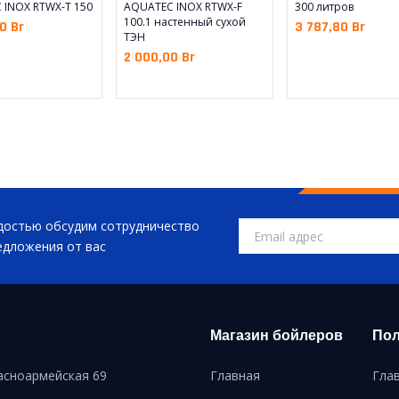
 INOX RTWX-T 150
AQUATEC INOX RTWX-F
300 литров
100.1 настенный сухой
00
Br
3 787,80
Br
ТЭН
2 000,00
Br
достью обсудим сотрудничество
едложения от вас
Магазин бойлеров
Пол
расноармейская 69
Главная
Гла