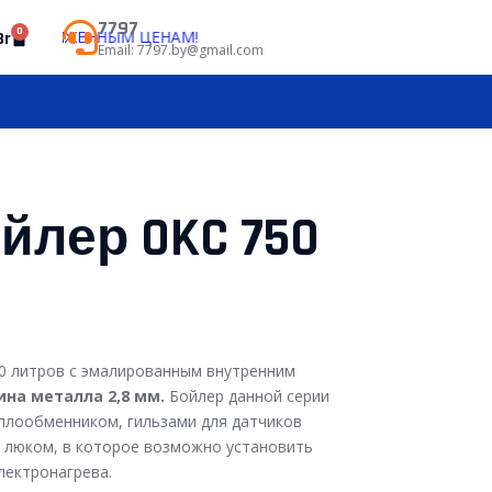
7797
0
СНИЖЕННЫМ ЦЕНАМ!
Br
Email: 7797.by@gmail.com
йлер OKC 750
0 литров с эмалированным внутренним
на металла 2,8 мм.
Бойлер данной серии
лообменником, гильзами для датчиков
 люком, в которое возможно установить
лектронагрева.