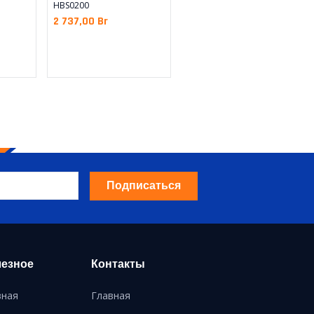
HBS0200
2 737,00
Br
Подписаться
езное
Контакты
вная
Главная