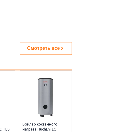
Смотреть все
о
Бойлер косвенного
C HBS,
нагрева HuchEnTEC