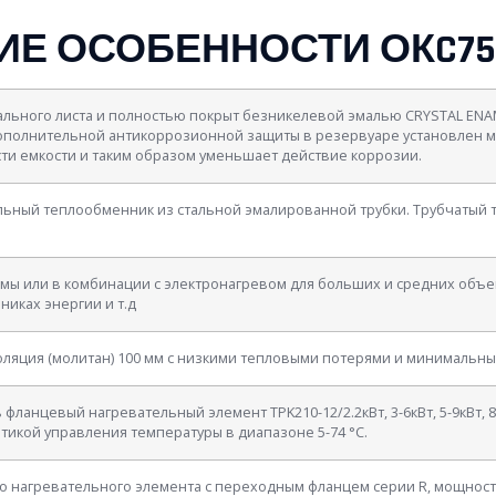
Е ОСОБЕННОСТИ ОКC750
ального листа и полностью покрыт безникелевой эмалью CRYSTAL ENAM
дополнительной антикоррозионной защиты в резервуаре установлен м
ти емкости и таким образом уменьшает действие коррозии.
льный теплообменник из стальной эмалированной трубки. Трубчатый
мы или в комбинации с электронагревом для больших и средних объ
иках энергии и т.д
оляция (молитан) 100 мм с низкими тепловыми потерями и минимальн
ланцевый нагревательный элемент TPK210-12/2.2кВт, 3-6кВт, 5-9кВт, 8
икой управления температуры в диапазоне 5-74 °C.
нагревательного элемента с переходным фланцем серии R, мощностью 2,5к