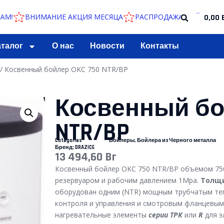
ВНИМАНИЕ АКЦИЯ МЕСЯЦА
РАСПРОДАЖА БОЙЛЕРОВ ПО 
0,00
аталог
О нас
Новости
Контакты
/ Косвенный бойлер OKC 750 NTR/BP
Косвенный бо
NTR/BP
Categories
Бойлеры
,
Бойлера из Черного металла
Бренд:
DRAZICE
13 494,60
Br
Косвенный бойлер OKC 750 NTR/BP объёмом 75
резервуаром и рабочим давлением 1Mpa.
Толщи
оборудован одним (NTR) мощным трубчатым теп
контроля и управления и смотровым фланцевым
нагревательные элементы
серии TPK
или
R
для э