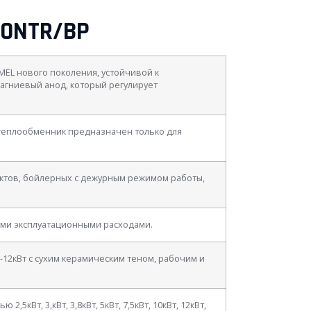
NTR/BP
EL нового поколения, устойчивой к
агниевый анод, который регулирует
 теплообменник предназначен только для
ектов, бойлерных с дежурным режимом работы,
ыми эксплуатационными расходами.
-12кВт с сухим керамическим теном, рабочим и
Вт, 3,кВт, 3,8кВт, 5кВт, 7,5кВт, 10кВт, 12кВт,