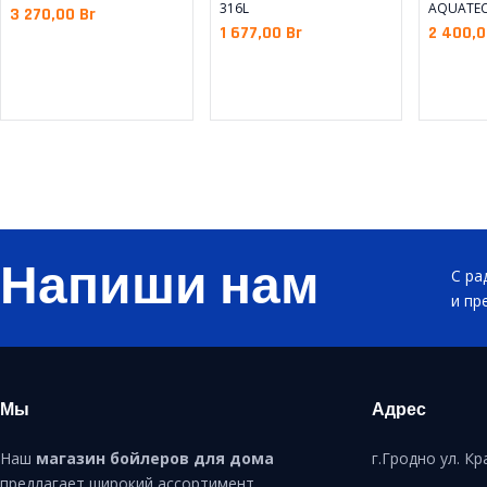
316L
AQUATEC
3 270,00
Br
1 677,00
Br
2 400,
Напиши нам
С ра
и пр
Мы
Адрес
Наш
магазин бойлеров для дома
г.Гродно ул. К
предлагает широкий ассортимент