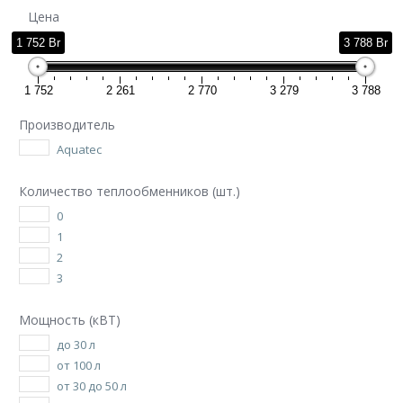
Цена
1 752 Br
3 788 Br
1 752
2 261
2 770
3 279
3 788
Производитель
Aquatec
Количество теплообменников (шт.)
0
1
2
3
Мощность (кВТ)
до 30 л
от 100 л
от 30 до 50 л