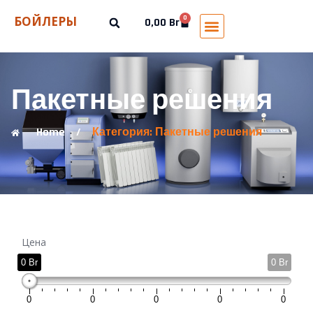
БОЙЛЕРЫ
0
0,00
Br
Пакетные решения
Home
/
Категория: Пакетные решения
Цена
0 Br
0 Br
0
0
0
0
0