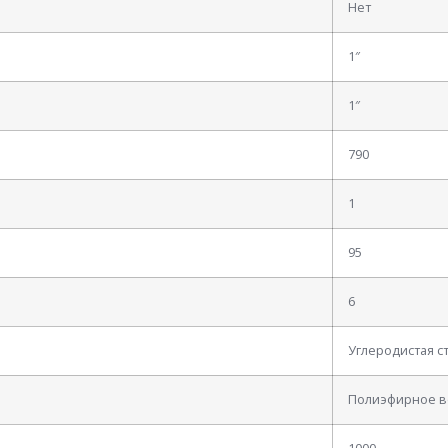
Нет
1″
1″
790
1
95
6
Углеродистая с
Полиэфирное в