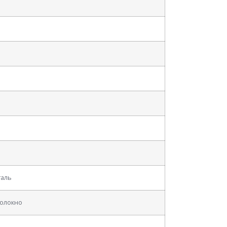
таль
олокно