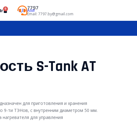
7797
0
НЫМ ЦЕНАМ!
Br
Email: 7797.by@gmail.com
сть S-Tank AT
дназначен для приготовления и хранения
до 9-ти ТЭНов, с внутренним диаметром 50 мм.
а нагревателя для управления