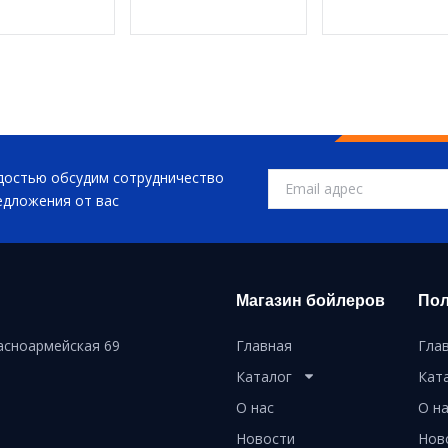
достью обсудим сотрудничество
едложения от вас
Магазин бойлеров
Пол
расноармейская 69
Главная
Гла
Каталог
Кат
О нас
О н
Новости
Нов