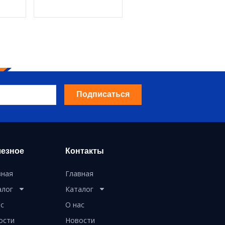
Подписаться
езное
Контакты
вная
Главная
алог
Каталог
ас
О нас
ости
Новости