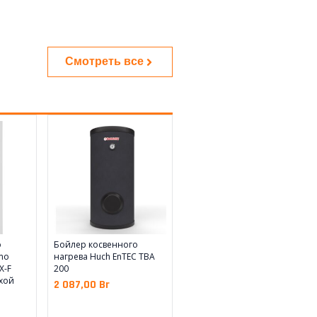
Смотреть все
о
Бойлер косвенного
mo
нагрева Huch EnTEC TBA
X-F
200
ухой
2 087,00
Br