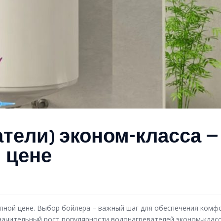
тели) эконом-класса —
 цене
упной цене. Выбор бойлера – важный шаг для обеспечения комф
начительный рост популярности водонагревателей эконом-класс