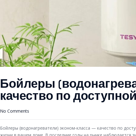
Бойлеры (водонагрева
качество по доступной
No Comments
Бойлеры (водонагреватели) эконом-класса — качество по дост
жизни в вашем доме. В последние годы на рынке наблюдается з