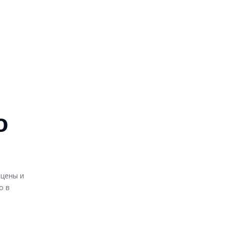
о
 цены и
о в