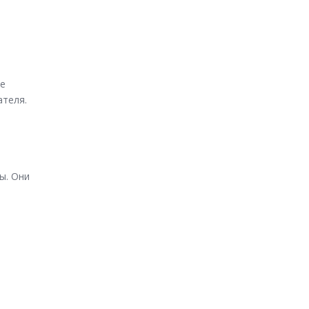
ые
ателя.
ы. Они