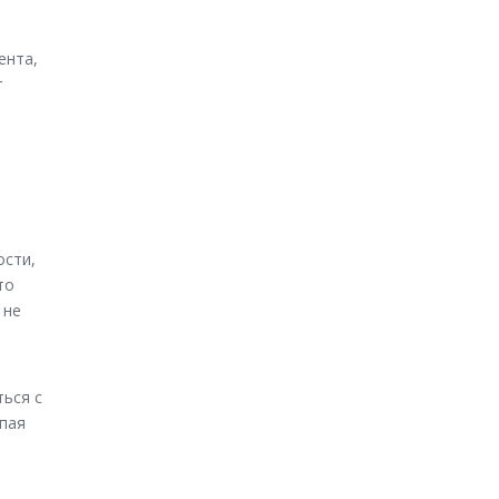
ента,
т
ости,
то
 не
ься с
упая