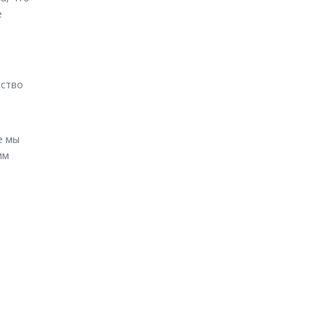
е
йство
е мы
им