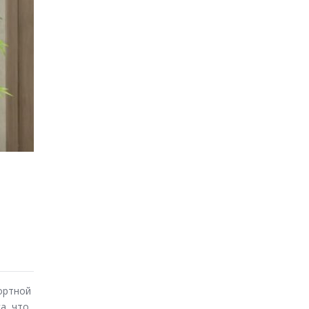
ортной
а, что