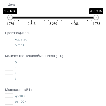
Цена
1 766 Br
4 753 Br
1 766
2 513
3 260
4 006
4 753
Производитель
Aquatec
S-tank
Количество теплообменников (шт.)
0
1
2
3
Мощность (кВТ)
до 30 л
от 100 л