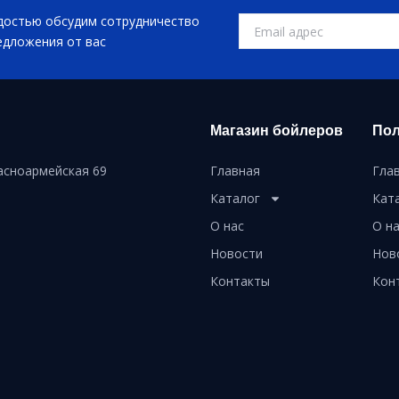
достью обсудим сотрудничество
едложения от вас
Магазин бойлеров
Пол
расноармейская 69
Главная
Гла
Каталог
Кат
О нас
О н
Новости
Нов
Контакты
Кон