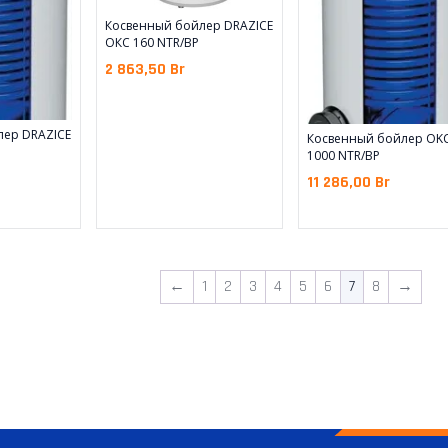
Косвенный бойлер DRAZICE
ОКC 160 NTR/BP
2 863,50
Br
лер DRAZICE
Косвенный бойлер OK
1000 NTR/BP
11 286,00
Br
←
1
2
3
4
5
6
7
8
→