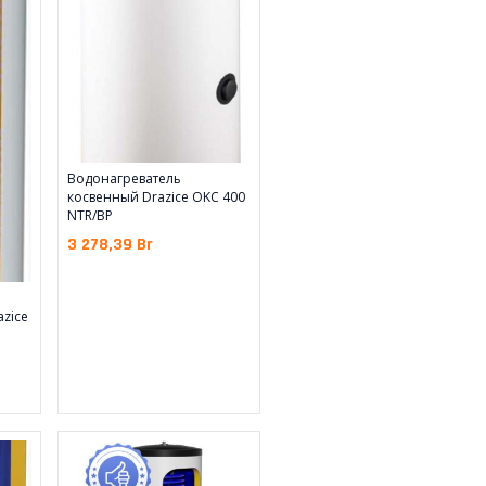
Водонагреватель
косвенный Drazice OKC 400
NTR/BP
3 278,39
Br
azice