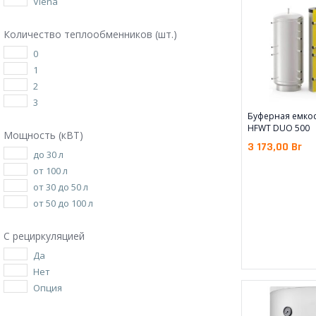
Viena
Количество теплообменников (шт.)
0
1
2
3
Буферная емкос
HFWT DUO 500
Мощность (кВТ)
3 173,00
Br
до 30 л
от 100 л
от 30 до 50 л
от 50 до 100 л
С рециркуляцией
Да
Нет
Опция