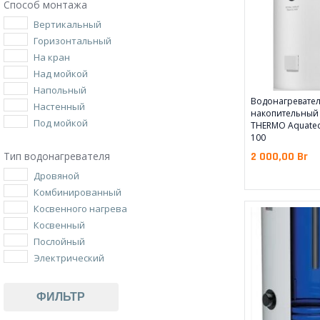
Способ монтажа
Вертикальный
Горизонтальный
На кран
Над мойкой
Напольный
Водонагревате
Настенный
накопительный
Под мойкой
THERMO Aquatec
100
Тип водонагревателя
2 000,00
Br
Дровяной
Комбинированный
Косвенного нагрева
Косвенный
Послойный
Электрический
ФИЛЬТР