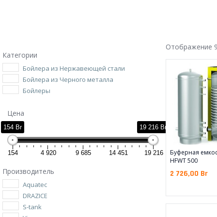
Отображение 9
Категории
Бойлера из Нержавеющей стали
Бойлера из Черного металла
Бойлеры
Цена
154 Br
19 216 Br
Буферная емкос
154
4 920
9 685
14 451
19 216
HFWT 500
Производитель
2 726,00
Br
Aquatec
DRAZICE
S-tank