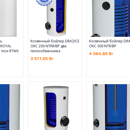
ль
Косвенный бойлер DRAZICE
Косвенный бойлер DRA
 ROYAL
OKC 200 NTRR/BP два
OKC 300 NTR/BP
 Inox RTWX
теплообменника
4 084,80
Br
3 577,65
Br