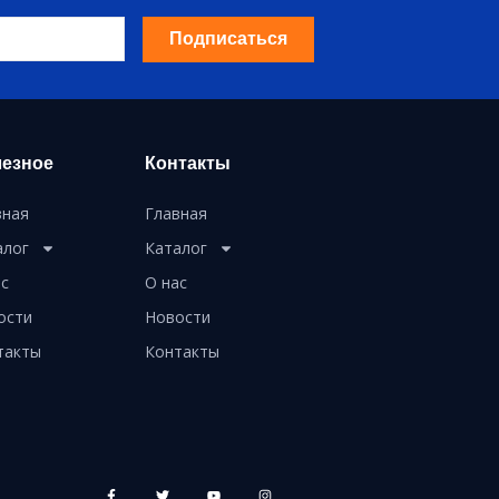
Подписаться
езное
Контакты
вная
Главная
алог
Каталог
ас
О нас
ости
Новости
такты
Контакты