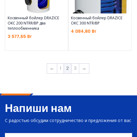
Косвенный бойлер DRAZICE
Косвенный бойлер DRAZICE
OKC 200 NTRR/BP два
OKC 300 NTR/BP
теплообменника
4 084,80
Br
3 577,65
Br
←
1
2
3
→
Напиши нам
С радостью обсудим сотрудничество и предложения от вас