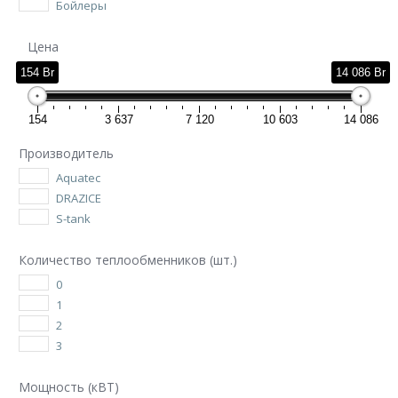
Бойлеры
Цена
154 Br
14 086 Br
154
3 637
7 120
10 603
14 086
Производитель
Aquatec
DRAZICE
S-tank
Количество теплообменников (шт.)
0
1
2
3
Мощность (кВТ)